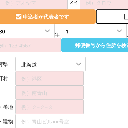
メイ
申込者が代表者です
年
郵便番号から住所を検
府県
町村
・番地
・建物