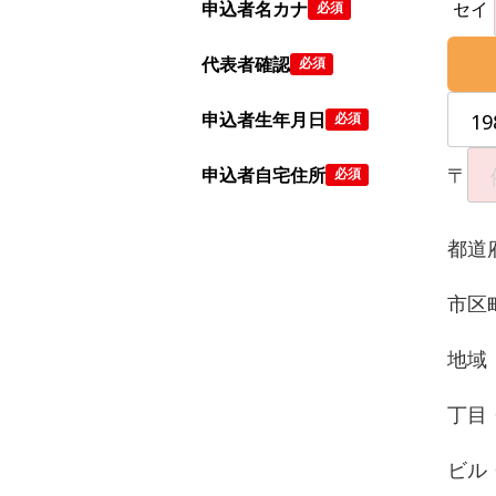
申込者名カナ
セイ
必須
代表者確認
必須
申込者生年月日
必須
〒
申込者自宅住所
必須
都道
市区
地域
丁目
ビル