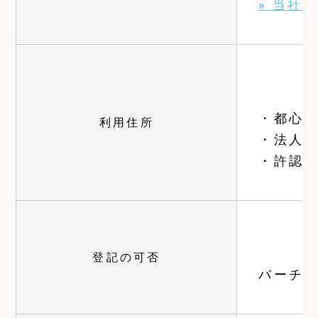
» 当社
・都心
利用住所
・法人、
・許認可
登記の可否
バーチ