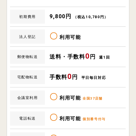
9,800円
初期費用
（税込10,780円）
〇
利用可能
法人登記
0
送料・手数料
円
郵便物転送
週1回
0
手数料
円
宅配物転送
平日毎日対応
〇
利用可能
会議室利用
全国37店舗
〇
利用可能
電話転送
個別番号付与