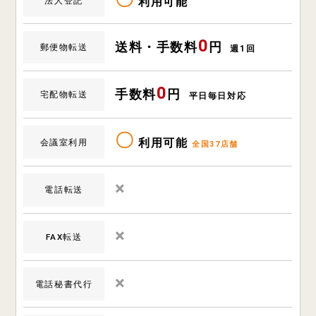
利用可能
法人登記
0
送料・手数料
円
郵便物転送
週1回
0
手数料
円
宅配物転送
平日毎日対応
〇
利用可能
会議室利用
全国37店舗
×
電話転送
×
FAX転送
×
電話秘書代行