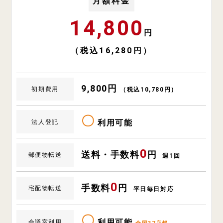
月額料金
14,800
円
（税込16,280円）
9,800円
初期費用
（税込10,780円）
〇
利用可能
法人登記
0
送料・手数料
円
郵便物転送
週1回
0
手数料
円
宅配物転送
平日毎日対応
〇
利用可能
会議室利用