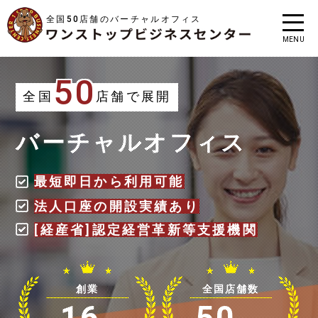
全国50店舗のバーチャルオフィス
MENU
50
全国
店舗で展開
バーチャルオフィス
最短即日から利用可能
法人口座の開設実績あり
[経産省]認定経営革新等支援機関
創業
全国店舗数
16
50