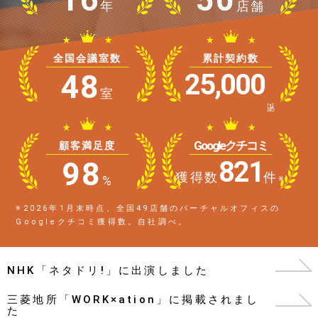
年
店舗
全国会議室数
累計契約数
48
25,000
室
以上
Googleクチコミ
顧客満足度
98
821
獲得数
件
%
※
※2026年1月末時点、全国49店舗のバーチャルオフィスの
Googleクチコミ獲得数。自社調べ。
NHK「ネタドリ!」に出演しました
三菱地所「WORK×ation」に掲載されまし
た