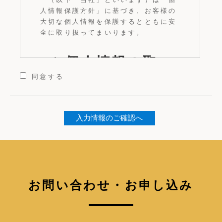
人情報保護方針」に基づき、お客様の
大切な個人情報を保護するとともに安
全に取り扱ってまいります。
1.個人情報の取
同意する
得
当社は、会員登録、商品の購入、プレ
ゼントや懸賞への応募、ウェブサイト
改善のためのオンライン調査へのご協
力などにより、お客様のメールアドレ
スやお名前、ご住所、生年月日、電話
お問い合わせ・お申し込み
番号、メールアドレス、銀行口座番
号、クレジットカード番号等、その他
クッキーなどそれ単体では特定の個人
を識別できないオンライン識別子であ