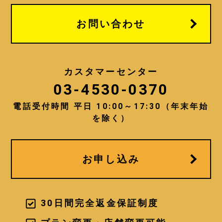
っても、氏名などの会員情報と紐づけ
られている場合（または容易に照合す
お問い合わせ
ることができる場合）のオンライン識
別子を含む個人関連情報などの個人情
報を、次に揚げる目的の範囲内におい
てご提供して頂くことがあります。
カスタマーセンター
03-4530-0370
・当社の提供する商品・サービスをご
利用いただく為。
電話受付時間 平日 10:00～17:30（年末年始
・お客様の本人確認をする為。
・お客様への問い合わせに対応し、ま
を除く）
た事務手続を行い、お客様に連絡する
為。
・当社の提供するサービスの不正利用
を防止する為。
お申し込み
・お客様への商品のお届けや、メール
の配信等、お客様がご希望されたサー
ビスの提供を行う為。
・お客様へ、より質の高いサービス提
30日間完全返金保証制度
供を行う方策を講じるための統計的資
料を得る為。