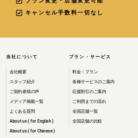
プラン変更・店舗変更可能
・当社の提携先が提供するサービスを
ご利用いただく目的で、当該提携先へ
キャンセル手数料一切なし
の個人情報の第三者提供を行う為。
・上記に関連する利用の為。
2.個人情報の利
用
当社について
プラン・サービス
会社概要
料金・プラン
当社は、ご本人の同意を得た場合、お
スタッフ紹介
各種サービスのご案内
よび法令により例外として取り扱うこ
ご契約者様の声
応援割引のご案内
とが認められている場合を除き、取得
した個人情報について、取得の際に予
メディア掲載一覧
ご利用までの流れ
め明示した目的または公表している利
よくある質問
全国店舗一覧
用目的においてのみ利用いたします。
About us ( for English )
全国店舗の比較
3.個人情報の開
About us ( for Chinese )