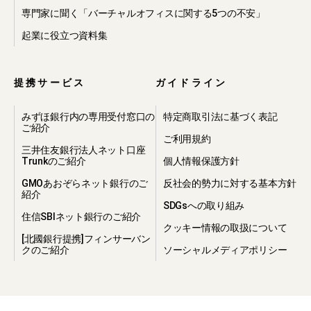
わせの内容や回答先情報等を開示・提
専門家に聞く「バーチャルオフィスに関する5つの不安」
供すること
起業に役立つ資料集
・本プライバシーポリシーに違反した
方や、不正・不当な目的で当社のサー
ビスを利用しようとする方の利用をお
断りするために必要が生じた場合、当
提携サービス
ガイドライン
社から提携先等へ必要な個人情報を開
示・提供すること
みずほ銀行内の専用受付窓口の
特定商取引法に基づく表記
・個人情報に関する守秘義務、再提供
ご紹介
禁止及び事故時の責任分担等の契約を
ご利用規約
締結し、個人情報に関して当社と同等
三井住友銀行法人ネット口座
Trunkのご紹介
個人情報保護方針
の取り扱いが担保されている第三者へ
当社から個人情報を開示・提供するこ
GMOあおぞらネット銀行のご
反社会的勢力に対する基本方針
と
紹介
SDGsへの取り組み
住信SBIネット銀行のご紹介
4.個人情報の第
クッキー情報の取扱について
[北國銀行提携]フィンサーバン
三者への提供
クのご紹介
ソーシャルメディアポリシー