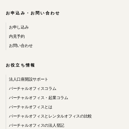
示・提供への同
お申込み・お問い合わせ
意
お申し込み
内見予約
お問い合わせ
当社のサービスのご利用に際して、次
の事項をあらかじめご承認いただくも
のとします。
お役立ち情報
・お客様が、当社の提携先 が提供する
法人口座開設サポート
サービスの利用を希望し、同サービス
利用のために当社から提携先へ必要な
バーチャルオフィスコラム
個人情報を開示・提供すること
バーチャルオフィス・起業コラム
・当社が、提携先のサービスなど、当
社以外の会社が提供するサービスに関
バーチャルオフィスとは
するお問い合わせを受け、お問い合わ
せに対する回答を提携先からお客様に
バーチャルオフィスとレンタルオフィスの比較
直接行うことが適切であると判断した
バーチャルオフィスの法人登記
場合、当社から当該提携先へお問い合