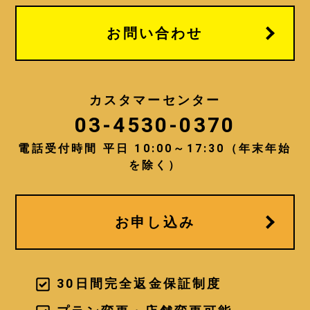
っても、氏名などの会員情報と紐づけ
られている場合（または容易に照合す
お問い合わせ
ることができる場合）のオンライン識
別子を含む個人関連情報などの個人情
報を、次に揚げる目的の範囲内におい
てご提供して頂くことがあります。
カスタマーセンター
03-4530-0370
・当社の提供する商品・サービスをご
利用いただく為。
電話受付時間 平日 10:00～17:30（年末年始
・お客様の本人確認をする為。
・お客様への問い合わせに対応し、ま
を除く）
た事務手続を行い、お客様に連絡する
為。
・当社の提供するサービスの不正利用
を防止する為。
お申し込み
・お客様への商品のお届けや、メール
の配信等、お客様がご希望されたサー
ビスの提供を行う為。
・お客様へ、より質の高いサービス提
30日間完全返金保証制度
供を行う方策を講じるための統計的資
料を得る為。