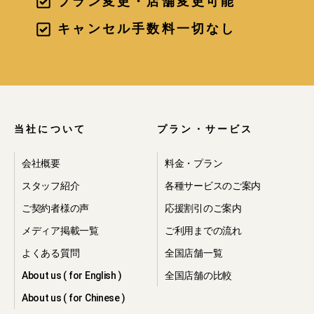
プラン変更・店舗変更可能
・当社の提携先が提供するサービスを
ご利用いただく目的で、当該提携先へ
キャンセル手数料一切なし
の個人情報の第三者提供を行う為。
・上記に関連する利用の為。
2.個人情報の利
用
当社について
プラン・サービス
会社概要
料金・プラン
当社は、ご本人の同意を得た場合、お
スタッフ紹介
各種サービスのご案内
よび法令により例外として取り扱うこ
ご契約者様の声
応援割引のご案内
とが認められている場合を除き、取得
した個人情報について、取得の際に予
メディア掲載一覧
ご利用までの流れ
め明示した目的または公表している利
よくある質問
全国店舗一覧
用目的においてのみ利用いたします。
About us ( for English )
全国店舗の比較
3.個人情報の開
About us ( for Chinese )