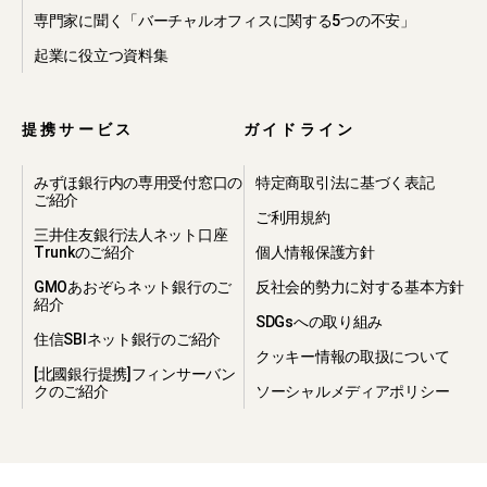
わせの内容や回答先情報等を開示・提
専門家に聞く「バーチャルオフィスに関する5つの不安」
供すること
起業に役立つ資料集
・本プライバシーポリシーに違反した
方や、不正・不当な目的で当社のサー
ビスを利用しようとする方の利用をお
断りするために必要が生じた場合、当
提携サービス
ガイドライン
社から提携先等へ必要な個人情報を開
示・提供すること
みずほ銀行内の専用受付窓口の
特定商取引法に基づく表記
・個人情報に関する守秘義務、再提供
ご紹介
禁止及び事故時の責任分担等の契約を
ご利用規約
締結し、個人情報に関して当社と同等
三井住友銀行法人ネット口座
Trunkのご紹介
個人情報保護方針
の取り扱いが担保されている第三者へ
当社から個人情報を開示・提供するこ
GMOあおぞらネット銀行のご
反社会的勢力に対する基本方針
と
紹介
SDGsへの取り組み
住信SBIネット銀行のご紹介
4.個人情報の第
クッキー情報の取扱について
[北國銀行提携]フィンサーバン
三者への提供
クのご紹介
ソーシャルメディアポリシー