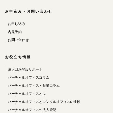
示・提供への同
お申込み・お問い合わせ
意
お申し込み
内見予約
お問い合わせ
当社のサービスのご利用に際して、次
の事項をあらかじめご承認いただくも
のとします。
お役立ち情報
・お客様が、当社の提携先 が提供する
法人口座開設サポート
サービスの利用を希望し、同サービス
利用のために当社から提携先へ必要な
バーチャルオフィスコラム
個人情報を開示・提供すること
バーチャルオフィス・起業コラム
・当社が、提携先のサービスなど、当
社以外の会社が提供するサービスに関
バーチャルオフィスとは
するお問い合わせを受け、お問い合わ
せに対する回答を提携先からお客様に
バーチャルオフィスとレンタルオフィスの比較
直接行うことが適切であると判断した
バーチャルオフィスの法人登記
場合、当社から当該提携先へお問い合