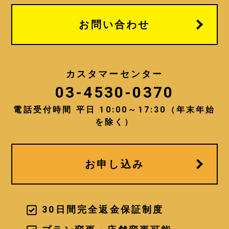
っても、氏名などの会員情報と紐づけ
られている場合（または容易に照合す
お問い合わせ
ることができる場合）のオンライン識
別子を含む個人関連情報などの個人情
報を、次に揚げる目的の範囲内におい
てご提供して頂くことがあります。
カスタマーセンター
03-4530-0370
・当社の提供する商品・サービスをご
利用いただく為。
電話受付時間 平日 10:00～17:30（年末年始
・お客様の本人確認をする為。
・お客様への問い合わせに対応し、ま
を除く）
た事務手続を行い、お客様に連絡する
為。
・当社の提供するサービスの不正利用
を防止する為。
お申し込み
・お客様への商品のお届けや、メール
の配信等、お客様がご希望されたサー
ビスの提供を行う為。
・お客様へ、より質の高いサービス提
30日間完全返金保証制度
供を行う方策を講じるための統計的資
料を得る為。