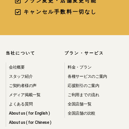
プラン変更・店舗変更可能
・当社の提携先が提供するサービスを
ご利用いただく目的で、当該提携先へ
キャンセル手数料一切なし
の個人情報の第三者提供を行う為。
・上記に関連する利用の為。
2.個人情報の利
用
当社について
プラン・サービス
会社概要
料金・プラン
当社は、ご本人の同意を得た場合、お
スタッフ紹介
各種サービスのご案内
よび法令により例外として取り扱うこ
ご契約者様の声
応援割引のご案内
とが認められている場合を除き、取得
した個人情報について、取得の際に予
メディア掲載一覧
ご利用までの流れ
め明示した目的または公表している利
よくある質問
全国店舗一覧
用目的においてのみ利用いたします。
About us ( for English )
全国店舗の比較
3.個人情報の開
About us ( for Chinese )