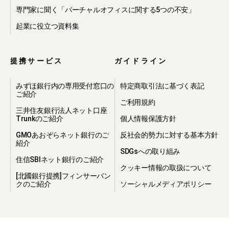
わせの内容や回答先情報等を開示・提
専門家に聞く「バーチャルオフィスに関する5つの不安」
供すること
起業に役立つ資料集
・本プライバシーポリシーに違反した
方や、不正・不当な目的で当社のサー
ビスを利用しようとする方の利用をお
断りするために必要が生じた場合、当
提携サービス
ガイドライン
社から提携先等へ必要な個人情報を開
示・提供すること
みずほ銀行内の専用受付窓口の
特定商取引法に基づく表記
・個人情報に関する守秘義務、再提供
ご紹介
禁止及び事故時の責任分担等の契約を
ご利用規約
締結し、個人情報に関して当社と同等
三井住友銀行法人ネット口座
Trunkのご紹介
個人情報保護方針
の取り扱いが担保されている第三者へ
当社から個人情報を開示・提供するこ
GMOあおぞらネット銀行のご
反社会的勢力に対する基本方針
と
紹介
SDGsへの取り組み
住信SBIネット銀行のご紹介
4.個人情報の第
クッキー情報の取扱について
[北國銀行提携]フィンサーバン
三者への提供
クのご紹介
ソーシャルメディアポリシー