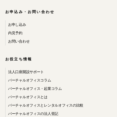
示・提供への同
お申込み・お問い合わせ
意
お申し込み
内見予約
お問い合わせ
当社のサービスのご利用に際して、次
の事項をあらかじめご承認いただくも
のとします。
お役立ち情報
・お客様が、当社の提携先 が提供する
法人口座開設サポート
サービスの利用を希望し、同サービス
利用のために当社から提携先へ必要な
バーチャルオフィスコラム
個人情報を開示・提供すること
バーチャルオフィス・起業コラム
・当社が、提携先のサービスなど、当
社以外の会社が提供するサービスに関
バーチャルオフィスとは
するお問い合わせを受け、お問い合わ
せに対する回答を提携先からお客様に
バーチャルオフィスとレンタルオフィスの比較
直接行うことが適切であると判断した
バーチャルオフィスの法人登記
場合、当社から当該提携先へお問い合