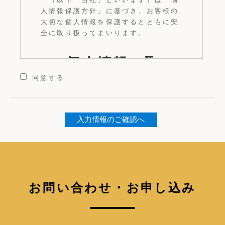
人情報保護方針」に基づき、お客様の
大切な個人情報を保護するとともに安
全に取り扱ってまいります。
1.個人情報の取
同意する
得
当社は、会員登録、商品の購入、プレ
ゼントや懸賞への応募、ウェブサイト
改善のためのオンライン調査へのご協
力などにより、お客様のメールアドレ
スやお名前、ご住所、生年月日、電話
お問い合わせ・お申し込み
番号、メールアドレス、銀行口座番
号、クレジットカード番号等、その他
クッキーなどそれ単体では特定の個人
を識別できないオンライン識別子であ