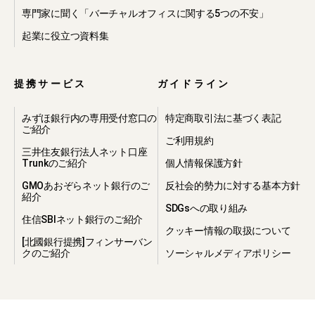
わせの内容や回答先情報等を開示・提
専門家に聞く「バーチャルオフィスに関する5つの不安」
供すること
起業に役立つ資料集
・本プライバシーポリシーに違反した
方や、不正・不当な目的で当社のサー
ビスを利用しようとする方の利用をお
断りするために必要が生じた場合、当
提携サービス
ガイドライン
社から提携先等へ必要な個人情報を開
示・提供すること
みずほ銀行内の専用受付窓口の
特定商取引法に基づく表記
・個人情報に関する守秘義務、再提供
ご紹介
禁止及び事故時の責任分担等の契約を
ご利用規約
締結し、個人情報に関して当社と同等
三井住友銀行法人ネット口座
Trunkのご紹介
個人情報保護方針
の取り扱いが担保されている第三者へ
当社から個人情報を開示・提供するこ
GMOあおぞらネット銀行のご
反社会的勢力に対する基本方針
と
紹介
SDGsへの取り組み
住信SBIネット銀行のご紹介
4.個人情報の第
クッキー情報の取扱について
[北國銀行提携]フィンサーバン
三者への提供
クのご紹介
ソーシャルメディアポリシー