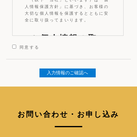
人情報保護方針」に基づき、お客様の
大切な個人情報を保護するとともに安
全に取り扱ってまいります。
1.個人情報の取
同意する
得
当社は、会員登録、商品の購入、プレ
ゼントや懸賞への応募、ウェブサイト
改善のためのオンライン調査へのご協
力などにより、お客様のメールアドレ
スやお名前、ご住所、生年月日、電話
お問い合わせ・お申し込み
番号、メールアドレス、銀行口座番
号、クレジットカード番号等、その他
クッキーなどそれ単体では特定の個人
を識別できないオンライン識別子であ