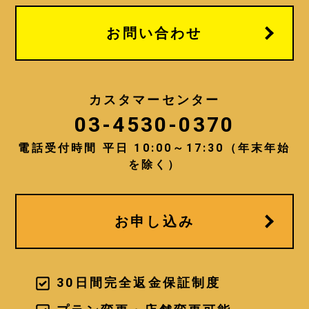
っても、氏名などの会員情報と紐づけ
られている場合（または容易に照合す
お問い合わせ
ることができる場合）のオンライン識
別子を含む個人関連情報などの個人情
報を、次に揚げる目的の範囲内におい
てご提供して頂くことがあります。
カスタマーセンター
03-4530-0370
・当社の提供する商品・サービスをご
利用いただく為。
電話受付時間 平日 10:00～17:30（年末年始
・お客様の本人確認をする為。
・お客様への問い合わせに対応し、ま
を除く）
た事務手続を行い、お客様に連絡する
為。
・当社の提供するサービスの不正利用
を防止する為。
お申し込み
・お客様への商品のお届けや、メール
の配信等、お客様がご希望されたサー
ビスの提供を行う為。
・お客様へ、より質の高いサービス提
30日間完全返金保証制度
供を行う方策を講じるための統計的資
料を得る為。