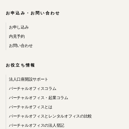
示・提供への同
お申込み・お問い合わせ
意
お申し込み
内見予約
お問い合わせ
当社のサービスのご利用に際して、次
の事項をあらかじめご承認いただくも
のとします。
お役立ち情報
・お客様が、当社の提携先 が提供する
法人口座開設サポート
サービスの利用を希望し、同サービス
利用のために当社から提携先へ必要な
バーチャルオフィスコラム
個人情報を開示・提供すること
バーチャルオフィス・起業コラム
・当社が、提携先のサービスなど、当
社以外の会社が提供するサービスに関
バーチャルオフィスとは
するお問い合わせを受け、お問い合わ
せに対する回答を提携先からお客様に
バーチャルオフィスとレンタルオフィスの比較
直接行うことが適切であると判断した
バーチャルオフィスの法人登記
場合、当社から当該提携先へお問い合