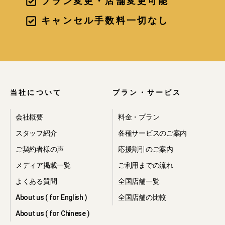
プラン変更・店舗変更可能
・当社の提携先が提供するサービスを
ご利用いただく目的で、当該提携先へ
キャンセル手数料一切なし
の個人情報の第三者提供を行う為。
・上記に関連する利用の為。
2.個人情報の利
用
当社について
プラン・サービス
会社概要
料金・プラン
当社は、ご本人の同意を得た場合、お
スタッフ紹介
各種サービスのご案内
よび法令により例外として取り扱うこ
ご契約者様の声
応援割引のご案内
とが認められている場合を除き、取得
した個人情報について、取得の際に予
メディア掲載一覧
ご利用までの流れ
め明示した目的または公表している利
よくある質問
全国店舗一覧
用目的においてのみ利用いたします。
About us ( for English )
全国店舗の比較
3.個人情報の開
About us ( for Chinese )