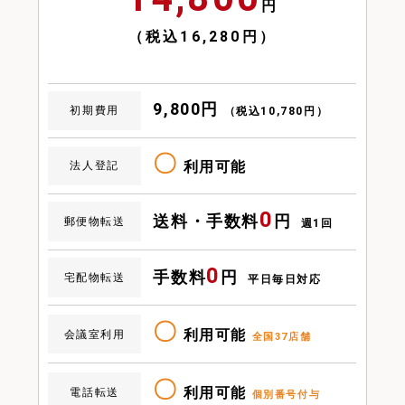
円
（税込16,280円）
9,800円
初期費用
（税込10,780円）
〇
利用可能
法人登記
0
送料・手数料
円
郵便物転送
週1回
0
手数料
円
宅配物転送
平日毎日対応
〇
利用可能
会議室利用
全国37店舗
〇
利用可能
電話転送
個別番号付与