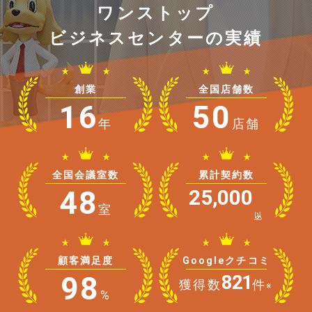
ワンストップ
ビジネスセンターの実績
創業
全国店舗数
16
50
年
店舗
全国会議室数
累計契約数
48
25,000
室
以上
顧客満足度
Googleクチコミ
98
821
獲得数
件
※
%