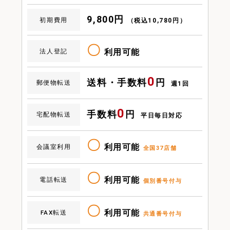
9,800円
初期費用
（税込10,780円）
〇
利用可能
法人登記
0
送料・手数料
円
郵便物転送
週1回
0
手数料
円
宅配物転送
平日毎日対応
〇
利用可能
会議室利用
全国37店舗
〇
利用可能
電話転送
個別番号付与
〇
利用可能
FAX転送
共通番号付与