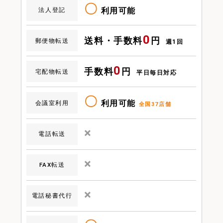
〇
利用可能
法人登記
0
送料・手数料
円
郵便物転送
週1回
0
手数料
円
宅配物転送
平日毎日対応
〇
利用可能
会議室利用
全国37店舗
×
電話転送
×
FAX転送
×
電話秘書代行