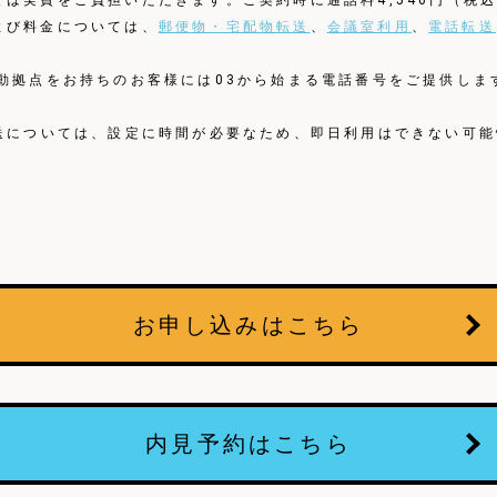
は実費をご負担いただきます。ご契約時に通話料4,546円（税込
よび料金については、
郵便物・宅配物転送
、
会議室利用
、
電話転送
活動拠点をお持ちのお客様には03から始まる電話番号をご提供しま
転送については、設定に時間が必要なため、即日利用はできない可
お申し込みはこちら
内見予約はこちら