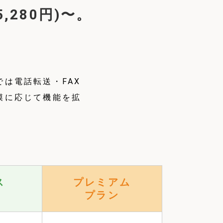
,280円)〜。
は電話転送・FAX
模に応じて機能を拡
ス
プレミアム
プラン