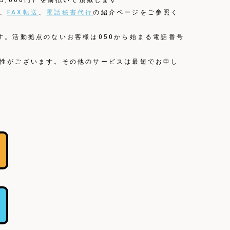
5,000円）を前払いで頂戴します
、
FAX転送
、
電話秘書代行
の紹介ページをご参照く
す。活動拠点のないお客様は050から始まる電話番号
能性がございます。その他のサービスは最短でお申し