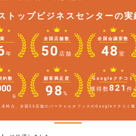
ストップ
ビジネスセンターの実
創業
全国店舗数
全国会議室数
6
50
48
年
店舗
室
契約数
顧客満足度
Googleクチコミ
98
000
821
獲得数
件
%
以上
1月末時点、全国50店舗のバーチャルオフィスのGoogleクチコミ