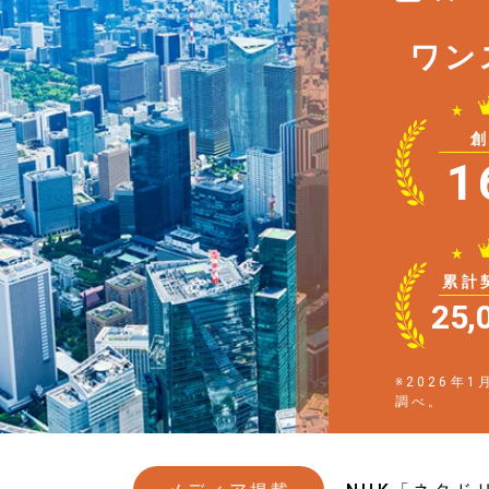
ワン
1
累計
25,
※2026年
調べ。