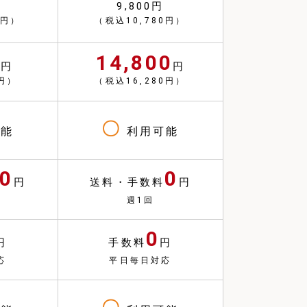
9,800円
0円）
（税込10,780円）
0
14,800
円
円
0円）
（税込16,280円）
〇
能
利用可能
0
0
円
送料・手数料
円
週1回
0
円
手数料
円
応
平日毎日対応