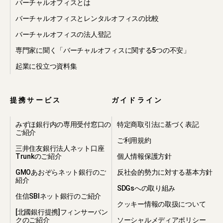
バーチャルオフィスとは
バーチャルオフィスとレンタルオフィスの比較
バーチャルオフィスの法人登記
専門家に聞く「バーチャルオフィスに関する5つの不安」
起業に役立つ資料集
提携サービス
ガイドライン
みずほ銀行内の専用受付窓口の
特定商取引法に基づく表記
ご紹介
ご利用規約
三井住友銀行法人ネット口座
Trunkのご紹介
個人情報保護方針
GMOあおぞらネット銀行のご
反社会的勢力に対する基本方針
紹介
SDGsへの取り組み
住信SBIネット銀行のご紹介
クッキー情報の取扱について
[北國銀行提携]フィンサーバン
クのご紹介
ソーシャルメディアポリシー