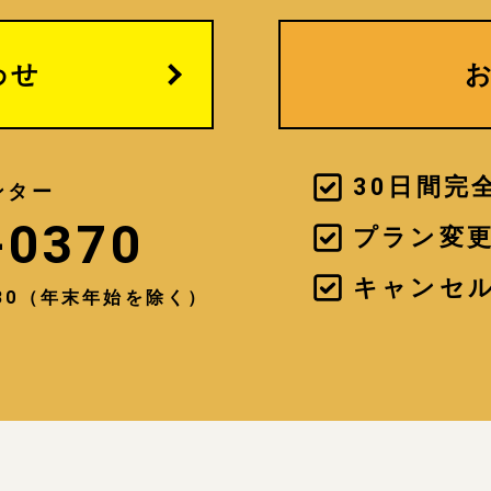
わせ
30日間完
ンター
-0370
プラン変
キャンセ
7:30（年末年始を除く）