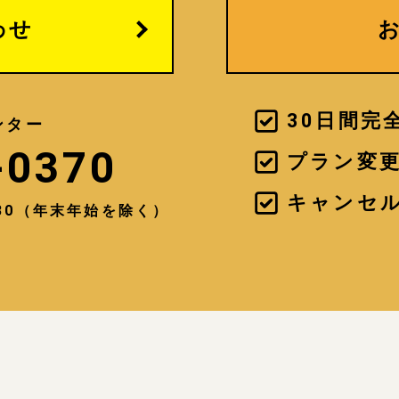
わせ
30日間完
ンター
-0370
プラン変
キャンセ
7:30（年末年始を除く）